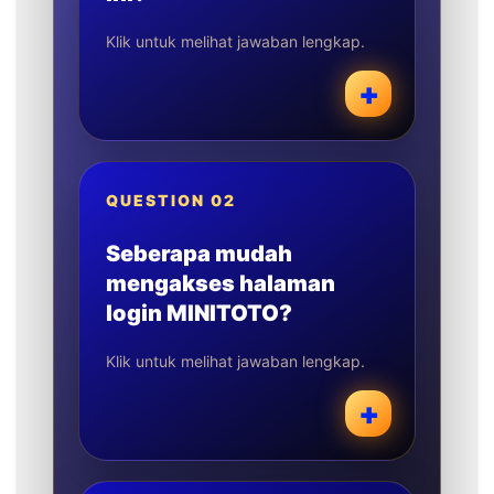
Klik untuk melihat jawaban lengkap.
+
MINITOTO menawarkan
kombinasi akses cepat, sistem
yang andal, dan antarmuka yang
modern. Ditambah pilihan
QUESTION 02
permainan yang lengkap,
pengguna dapat menikmati
Seberapa mudah
pengalaman bermain yang lebih
mengakses halaman
nyaman dan fleksibel.
login MINITOTO?
Klik untuk melihat jawaban lengkap.
+
Ya, pengguna dapat mengakses
login MINITOTO dengan nyaman
melalui ponsel, tablet, maupun