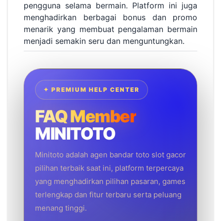
pengguna selama bermain. Platform ini juga
menghadirkan berbagai bonus dan promo
menarik yang membuat pengalaman bermain
menjadi semakin seru dan menguntungkan.
✦ PREMIUM HELP CENTER
FAQ Member
MINITOTO
Minitoto adalah agen bandar toto slot gacor
pilihan terbaik saat ini, platform terpercaya
yang menghadirkan pilihan pasaran, games
terlengkap dan fitur terbaru serta peluang
menang tinggi.