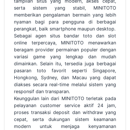
tampilan situs yang modern, akses cepat,
serta sistem yang stabil, MINITOTO
memberikan pengalaman bermain yang lebih
nyaman bagi para pengguna di berbagai
perangkat, baik smartphone maupun desktop.
Sebagai agen situs bandar toto dan slot
online terpercaya, MINITOTO menawarkan
beragam provider permainan populer dengan
variasi game yang lengkap dan mudah
dimainkan. Selain itu, tersedia juga berbagai
pasaran toto favorit seperti Singapore,
Hongkong, Sydney, dan Macau yang dapat
diakses secara real-time melalui sistem yang
responsif dan transparan.
Keunggulan lain dari MINITOTO terletak pada
pelayanan customer service aktif 24 jam,
proses transaksi deposit dan withdraw yang
cepat, serta dukungan sistem keamanan
modern untuk menjaga kenyamanan